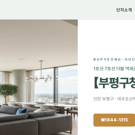
단지소개
BUPYEONG-GUC
1호선·7호선 더블 역세
【부평구
인천 부평구 · 대우조선
☎
1844-1315