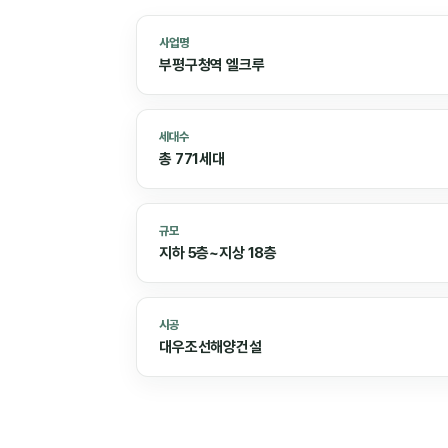
사업명
부평구청역 엘크루
세대수
총 771세대
규모
지하 5층~지상 18층
시공
대우조선해양건설