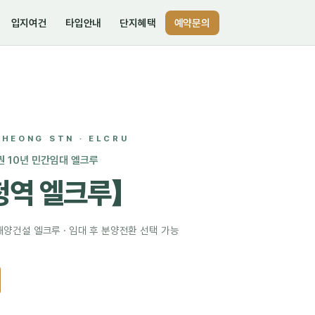
입지여건
타입안내
단지혜택
예약문의
HEONG STN · ELCRU
권 10년 민간임대 엘크루
청역 엘크루】
해양건설 엘크루 · 임대 후 분양전환 선택 가능