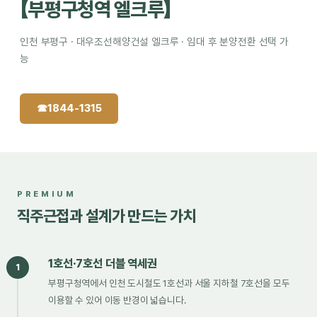
【부평구청역 엘크루】
인천 부평구 · 대우조선해양건설 엘크루 · 임대 후 분양전환 선택 가
능
☎
1844-1315
PREMIUM
직주근접과 설계가 만드는 가치
1호선·7호선 더블 역세권
1
부평구청역에서 인천 도시철도 1호선과 서울 지하철 7호선을 모두
이용할 수 있어 이동 반경이 넓습니다.