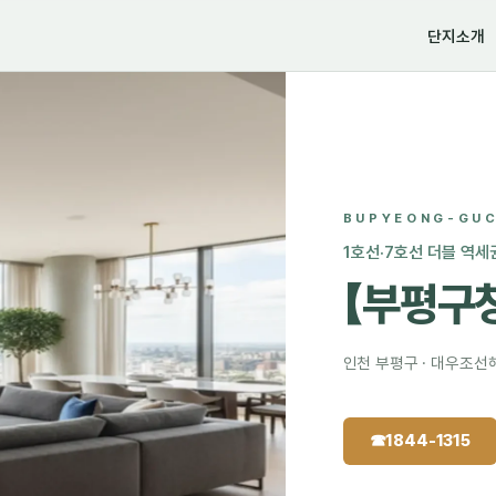
단지소개
BUPYEONG-GUC
1호선·7호선 더블 역세
【부평구
인천 부평구 · 대우조선
☎
1844-1315