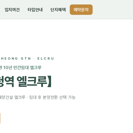
입지여건
타입안내
단지혜택
예약문의
HEONG STN · ELCRU
권 10년 민간임대 엘크루
청역 엘크루】
해양건설 엘크루 · 임대 후 분양전환 선택 가능