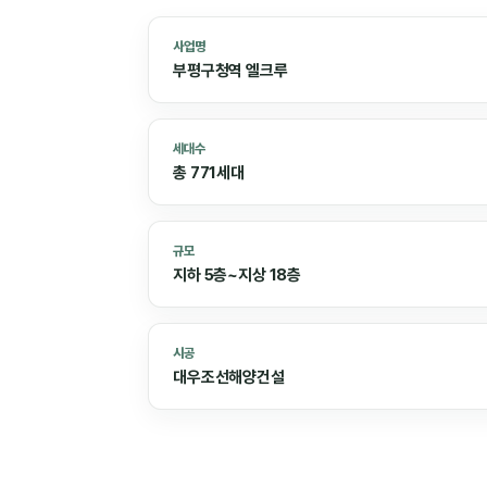
사업명
부평구청역 엘크루
세대수
총 771세대
규모
지하 5층~지상 18층
시공
대우조선해양건설